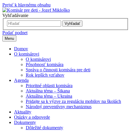
Prejsť k hlavnému obsahu
Vyhľadávanie
Vyhľadať
Podať podnet
Menu
Domov
O komisárovi
O komisárovi
Pôsobnosť komisára
Správa o činnosti komisára pre deti
Rok lepších vzťahov
Agenda
Prioritné oblasti komisára
Aktuálna téma – Šikana
Aktuálna téma – Ukraina
Pridajte sa k výzve za reguláciu mobilov na školách
Národný preventívny mechanizmus
Aktuality
Otázky a odpovede
Dokumenty
Dôležité dokumenty