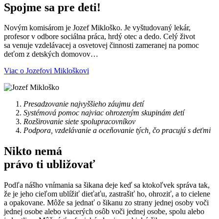
Spojme sa pre deti!
Novým komisárom je Jozef Mikloško. Je vyštudovaný lekár,
profesor v odbore sociálna práca, hrdý otec a dedo. Celý život
sa venuje vzdelávacej a osvetovej činnosti zameranej na pomoc
deťom z detských domovov…
Viac o Jozefovi Mikloškovi
Presadzovanie najvyššieho záujmu detí
Systémová pomoc najviac ohrozeným skupinám detí
Rozširovanie siete spolupracovníkov
Podpora, vzdelávanie a oceňovanie tých, čo pracujú s deťmi
Nikto nemá
právo ti ubližovať
Podľa nášho vnímania sa šikana deje keď sa ktokoľvek správa tak,
že je jeho cieľom ublížiť dieťaťu, zastrašiť ho, ohroziť, a to cielene
a opakovane. Môže sa jednať o šikanu zo strany jednej osoby voči
jednej osobe alebo viacerých osôb voči jednej osobe, spolu alebo