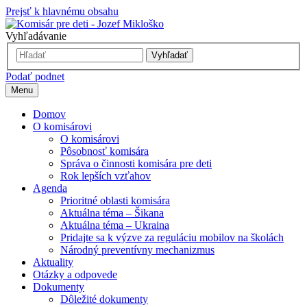
Prejsť k hlavnému obsahu
Vyhľadávanie
Vyhľadať
Podať podnet
Menu
Domov
O komisárovi
O komisárovi
Pôsobnosť komisára
Správa o činnosti komisára pre deti
Rok lepších vzťahov
Agenda
Prioritné oblasti komisára
Aktuálna téma – Šikana
Aktuálna téma – Ukraina
Pridajte sa k výzve za reguláciu mobilov na školách
Národný preventívny mechanizmus
Aktuality
Otázky a odpovede
Dokumenty
Dôležité dokumenty