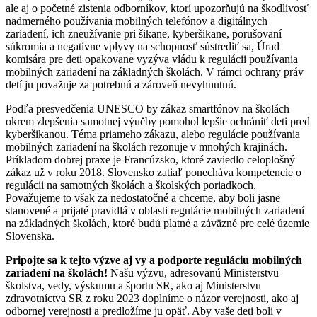
ale aj o početné zistenia odborníkov, ktorí upozorňujú na škodlivosť
nadmerného používania mobilných telefónov a digitálnych
zariadení, ich zneužívanie pri šikane, kyberšikane, porušovaní
súkromia a negatívne vplyvy na schopnosť sústrediť sa, Úrad
komisára pre deti opakovane vyzýva vládu k regulácii používania
mobilných zariadení na základných školách. V rámci ochrany práv
detí ju považuje za potrebnú a zároveň nevyhnutnú.
Podľa presvedčenia UNESCO by zákaz smartfónov na školách
okrem zlepšenia samotnej výučby pomohol lepšie ochrániť deti pred
kyberšikanou. Téma priameho zákazu, alebo regulácie používania
mobilných zariadení na školách rezonuje v mnohých krajinách.
Príkladom dobrej praxe je Francúzsko, ktoré zaviedlo celoplošný
zákaz už v roku 2018. Slovensko zatiaľ ponecháva kompetencie o
regulácii na samotných školách a školských poriadkoch.
Považujeme to však za nedostatočné a chceme, aby boli jasne
stanovené a prijaté pravidlá v oblasti regulácie mobilných zariadení
na základných školách, ktoré budú platné a záväzné pre celé územie
Slovenska.
Pripojte sa k tejto výzve aj vy a podporte reguláciu mobilných
zariadení na školách!
Našu výzvu, adresovanú Ministerstvu
školstva, vedy, výskumu a športu SR, ako aj Ministerstvu
zdravotníctva SR z roku 2023 doplníme o názor verejnosti, ako aj
odbornej verejnosti a predložíme ju opäť. Aby vaše deti boli v