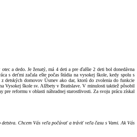
ec a dedo. Je ženatý, má 4 deti a pre ďalšie 2 deti bol donedávna
ca s deťmi začala ešte počas štúdia na vysokej škole, kedy spolu s
í z detských domovov Úsmev ako dar, ktorú do zvolenia do funkcie
a Vysokej škole sv. Alžbety v Bratislave. V minulosti taktiež pôsobil
 pre reformu v oblasti náhradnej starostlivosti. Za svoju prácu získal
ho detstva. Chcem Vás veľa počúvať a tráviť veľa času s Vami. Ak Vás