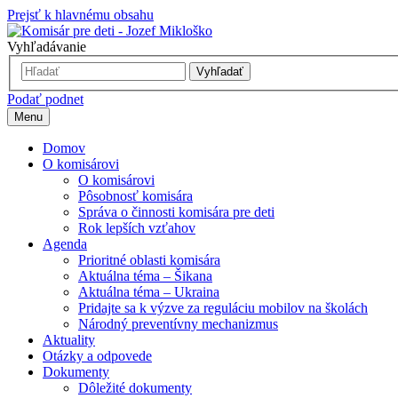
Prejsť k hlavnému obsahu
Vyhľadávanie
Vyhľadať
Podať podnet
Menu
Domov
O komisárovi
O komisárovi
Pôsobnosť komisára
Správa o činnosti komisára pre deti
Rok lepších vzťahov
Agenda
Prioritné oblasti komisára
Aktuálna téma – Šikana
Aktuálna téma – Ukraina
Pridajte sa k výzve za reguláciu mobilov na školách
Národný preventívny mechanizmus
Aktuality
Otázky a odpovede
Dokumenty
Dôležité dokumenty