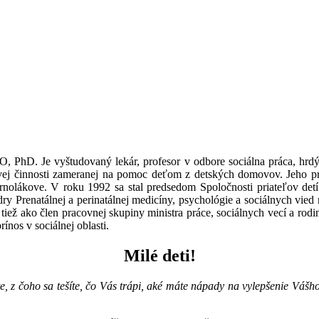
. Je vyštudovaný lekár, profesor v odbore sociálna práca, hrdý ot
vej činnosti zameranej na pomoc deťom z detských domovov. Jeho prá
rnolákove. V roku 1992 sa stal predsedom Spoločnosti priateľov det
ry Prenatálnej a perinatálnej medicíny, psychológie a sociálnych vied n
ež ako člen pracovnej skupiny ministra práce, sociálnych vecí a rodiny
nos v sociálnej oblasti.
Milé deti!
e, z čoho sa tešíte, čo Vás trápi, aké máte nápady na vylepšenie Váš