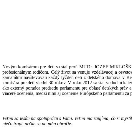
Novým komisárom pre deti sa stal prof. MUDr. JOZEF MIKLOŠKO, PhD
profesionálnym rodičom. Celý život sa venuje vzdelávacej a osveto
kamarátmi navštevovali každý týždeň deti z detského domova v Be
komisára pre deti viedol 30 rokov. V roku 2012 sa stal vedúcim kated
ako externý poradca predsedu parlamentu pre oblasť detských práv a ti
viaceré ocenenia, medzi nimi aj ocenenie Európskeho parlamentu za prí
Veľmi sa teším na spoluprácu s Vami. Veľmi ma zaujíma, čo si myslít
niečo trápi, určite sa na mňa obráťte.