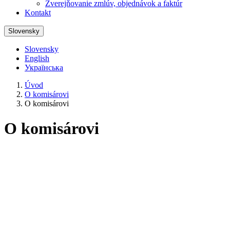
Zverejňovanie zmlúv, objednávok a faktúr
Kontakt
Slovensky
Slovensky
English
Українська
Úvod
O komisárovi
O komisárovi
O komisárovi