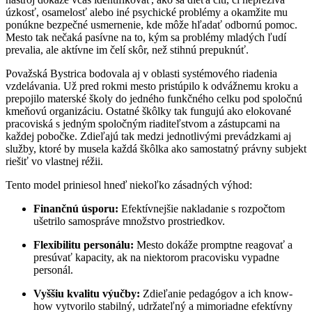
úzkosť, osamelosť alebo iné psychické problémy a okamžite mu
ponúkne bezpečné usmernenie, kde môže hľadať odbornú pomoc.
Mesto tak nečaká pasívne na to, kým sa problémy mladých ľudí
prevalia, ale aktívne im čelí skôr, než stihnú prepuknúť.
Považská Bystrica bodovala aj v oblasti systémového riadenia
vzdelávania. Už pred rokmi mesto pristúpilo k odvážnemu kroku a
prepojilo materské školy do jedného funkčného celku pod spoločnú
kmeňovú organizáciu. Ostatné škôlky tak fungujú ako elokované
pracoviská s jedným spoločným riaditeľstvom a zástupcami na
každej pobočke. Zdieľajú tak medzi jednotlivými prevádzkami aj
služby, ktoré by musela každá škôlka ako samostatný právny subjekt
riešiť vo vlastnej réžii.
Tento model priniesol hneď niekoľko zásadných výhod:
Finančnú úsporu:
Efektívnejšie nakladanie s rozpočtom
ušetrilo samospráve množstvo prostriedkov.
Flexibilitu personálu:
Mesto dokáže promptne reagovať a
presúvať kapacity, ak na niektorom pracovisku vypadne
personál.
Vyššiu kvalitu výučby:
Zdieľanie pedagógov a ich know-
how vytvorilo stabilný, udržateľný a mimoriadne efektívny