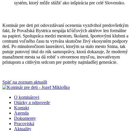
systém, ktorý môže slúžiť ako inšpirácia pre celé Slovensko.
Komisár pre deti pri odovzdávaní ocenenia vyzdvihol predovšetkým
fakt, že Považská Bystrica nespája kľúčových aktérov len formálne
na papieri. Spolupráca medzi mestom, školami, športovými klubmi a
centrami voľného času tu vytvára skutočne živý ekosystém podpory
detí. Po minuloročnom laureátovi, ktorým sa stalo mesto Snina, tak
putuje putovný titul do rúk samosprávy, ktorá dokazuje, že moderný
manažment mesta sa dá robiť s otvorenou mysľou, inovatívnym
prístupom a citlivým srdcom pre potreby najmladšej generácie.
Späť na zoznam aktualít
O komisárovi
Otázky a odpovede
Kontakt
Agenda
Dokumenty
Pracoviská
Aktuality