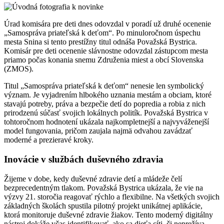
Úrad komisára pre deti dnes odovzdal v poradí už druhé ocenenie
„Samospráva priateľská k deťom“. Po minuloročnom úspechu
mesta Snina si tento prestížny titul odnáša Považská Bystrica.
Komisár pre deti ocenenie slávnostne odovzdal zástupcom mesta
priamo počas konania snemu Združenia miest a obcí Slovenska
(ZMOS).
Titul „Samospráva priateľská k deťom“ nenesie len symbolický
význam. Je vyjadrením hlbokého uznania mestám a obciam, ktoré
stavajú potreby, práva a bezpečie detí do popredia a robia z nich
prirodzenú súčasť svojich lokálnych politík. Považská Bystrica v
tohtoročnom hodnotení ukázala najkompletnejší a najvyváženejší
model fungovania, pričom zaujala najmä odvahou zavádzať
moderné a prezieravé kroky.
Inovácie v službách duševného zdravia
Žijeme v dobe, kedy duševné zdravie detí a mládeže čelí
bezprecedentným tlakom. Považská Bystrica ukázala, že vie na
výzvy 21. storočia reagovať rýchlo a flexibilne. Na všetkých svojich
základných školách spustila pilotný projekt unikátnej aplikácie,
ktorá monitoruje duševné zdravie žiakov. Tento moderný digitálny
nástroj dokáže včas identifikovať, ako sa dieťa cíti, či neprežíva