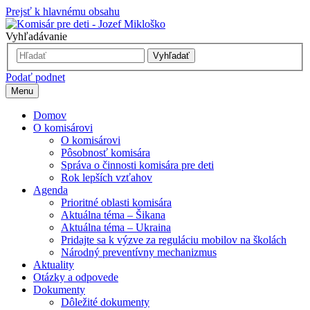
Prejsť k hlavnému obsahu
Vyhľadávanie
Vyhľadať
Podať podnet
Menu
Domov
O komisárovi
O komisárovi
Pôsobnosť komisára
Správa o činnosti komisára pre deti
Rok lepších vzťahov
Agenda
Prioritné oblasti komisára
Aktuálna téma – Šikana
Aktuálna téma – Ukraina
Pridajte sa k výzve za reguláciu mobilov na školách
Národný preventívny mechanizmus
Aktuality
Otázky a odpovede
Dokumenty
Dôležité dokumenty