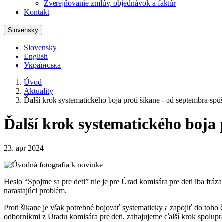
Zverejňovanie zmlúv, objednávok a faktúr
Kontakt
Slovensky
Slovensky
English
Українська
Úvod
Aktuality
Ďalší krok systematického boja proti šikane - od septembra s
Ďalší krok systematického boja
23. apr 2024
Heslo “Spojme sa pre deti” nie je pre Úrad komisára pre deti iba fráz
narastajúci problém.
Proti šikane je však potrebné bojovať systematicky a zapojiť do toh
odborníkmi z Úradu komisára pre deti, zahajujeme ďalší krok spolupr