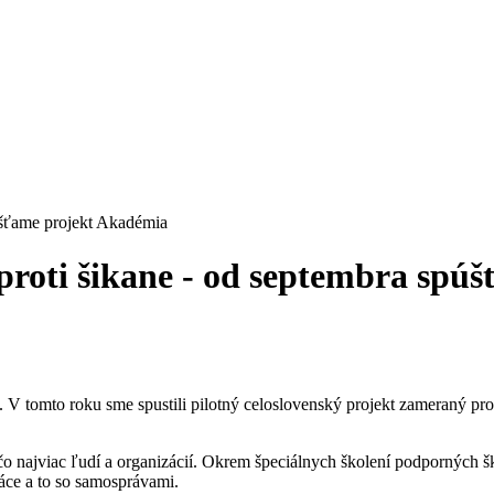
púšťame projekt Akadémia
 proti šikane - od septembra sp
a. V tomto roku sme spustili pilotný celoslovenský projekt zameraný pr
o čo najviac ľudí a organizácií. Okrem špeciálnych školení podpornýc
áce a to so samosprávami.