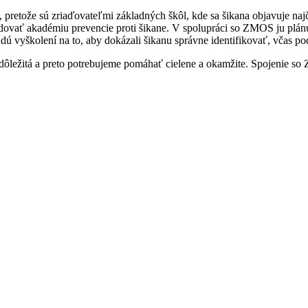
 pretože sú zriaďovateľmi základných škôl, kde sa šikana objavuje najč
ovať akadémiu prevencie proti šikane. V spolupráci so ZMOS ju plánu
ú vyškolení na to, aby dokázali šikanu správne identifikovať, včas p
 dôležitá a preto potrebujeme pomáhať cielene a okamžite. Spojenie s