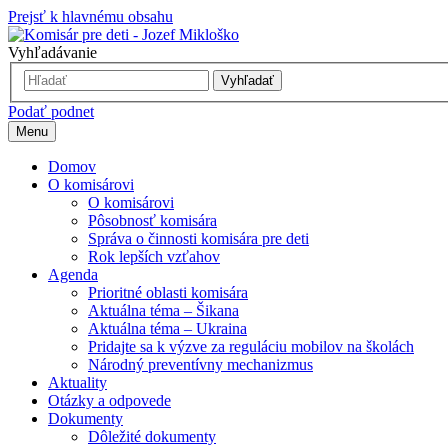
Prejsť k hlavnému obsahu
Vyhľadávanie
Vyhľadať
Podať podnet
Menu
Domov
O komisárovi
O komisárovi
Pôsobnosť komisára
Správa o činnosti komisára pre deti
Rok lepších vzťahov
Agenda
Prioritné oblasti komisára
Aktuálna téma – Šikana
Aktuálna téma – Ukraina
Pridajte sa k výzve za reguláciu mobilov na školách
Národný preventívny mechanizmus
Aktuality
Otázky a odpovede
Dokumenty
Dôležité dokumenty