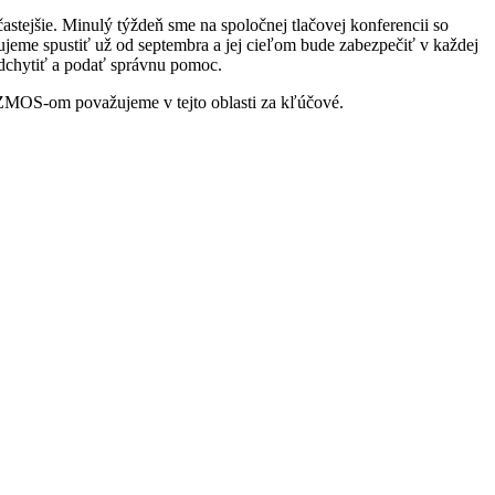
astejšie. Minulý týždeň sme na spoločnej tlačovej konferencii so
jeme spustiť už od septembra a jej cieľom bude zabezpečiť v každej
odchytiť a podať správnu pomoc.
o ZMOS-om považujeme v tejto oblasti za kľúčové.