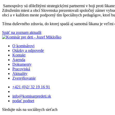
Samosprávy sú dôležitými strategickými partnermi v boji proti šikane,
Združením miest a obcí Slovenska prezentovali spoločný zámer vybud
obci a v každom meste podporný tím špeciálnych pedagógov, ktorí bud
Téma duševného zdravia, do ktorej spadá aj samotná šikana je veľmi
Späť na zoznam aktualít
O komisárovi
Otázky a odpovede
Kontakt
Agenda
Dokumenty
Pracoviská
Aktuality
Zverejňovanie
+421 (0)2/ 32 19 16 91
info@komisarpredeti.sk
podať podnet
Sledujte nás na sociálnych sieťach