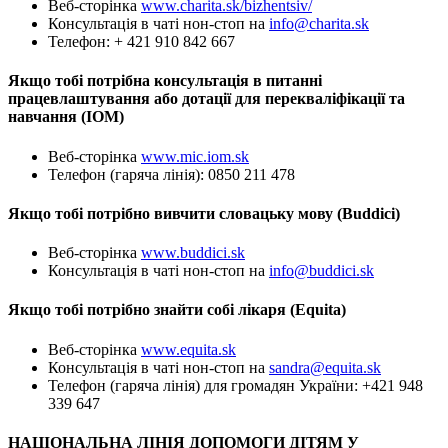
Веб-сторінка
www.charita.sk/bizhentsiv/
Консультація в чаті нон-стоп на
info@charita.sk
Телефон: + 421 910 842 667
Якщо тобі потрібна консультація в питанні
працевлаштування або дотації для перекваліфікації та
навчання (IOM)
Веб-сторінка
www.mic.iom.sk
Телефон (гаряча лінія): 0850 211 478
Якщо тобі потрібно вивчити словацьку мову (Buddici)
Веб-сторінка
www.buddici.sk
Консультація в чаті нон-стоп на
info@buddici.sk
Якщо тобі потрібно знайти собі лікаря (Equita)
Веб-сторінка
www.equita.sk
Консультація в чаті нон-стоп на
sandra@equita.sk
Телефон (гаряча лінія) для громадян України: +421 948
339 647
НАЦІОНАЛЬНА ЛІНІЯ ДОПОМОГИ ДІТЯМ У