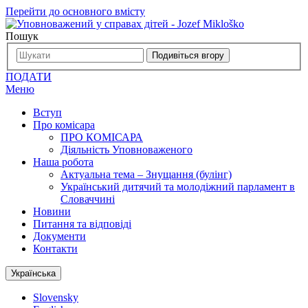
Перейти до основного вмісту
Пошук
Подивіться вгору
ПОДАТИ
Меню
Вступ
Про комісара
ПРО КОМІСАРА
Діяльність Уповноваженого
Наша робота
Актуальна тема – Знущання (булінг)
Український дитячий та молодіжний парламент в
Словаччині
Новини
Питання та відповіді
Документи
Контакти
Українська
Slovensky