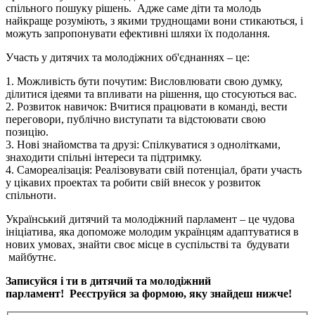
спільного пошуку рішень. Адже саме діти та молодь
найкраще розуміють, з якими труднощами вони стикаються, і
можуть запропонувати ефективні шляхи їх подолання.
Участь у дитячих та молодіжних об'єднаннях – це:
1. Можливість бути почутим: Висловлювати свою думку,
ділитися ідеями та впливати на рішення, що стосуються вас.
2. Розвиток навичок: Вчитися працювати в команді, вести
переговори, публічно виступати та відстоювати свою
позицію.
3. Нові знайомства та друзі: Спілкуватися з однолітками,
знаходити спільні інтереси та підтримку.
4. Самореалізація: Реалізовувати свій потенціал, брати участь
у цікавих проектах та робити свій внесок у розвиток
спільноти.
Український дитячий та молодіжний парламент – це чудова
ініціатива, яка допоможе молодим українцям адаптуватися в
нових умовах, знайти своє місце в суспільстві та будувати
майбутнє.
Записуйся і ти в дитячий та молодіжний
парламент!
Реєструйся за формою, яку знайдеш нижче!