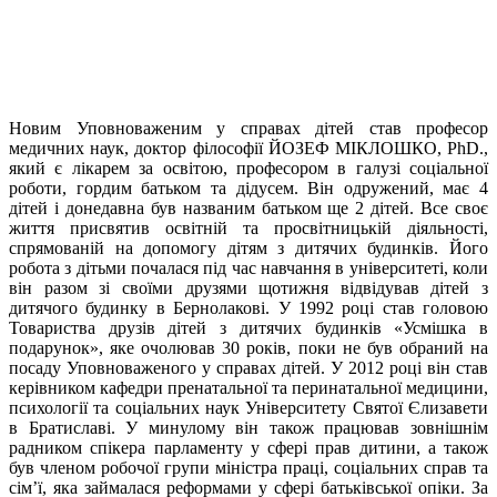
Новим Уповноваженим у справах дітей став професор
медичних наук, доктор філософії ЙОЗЕФ МІКЛОШКО, PhD.,
який є лікарем за освітою, професором в галузі соціальної
роботи, гордим батьком та дідусем. Він одружений, має 4
дітей і донедавна був названим батьком ще 2 дітей. Все своє
життя присвятив освітній та просвітницькій діяльності,
спрямованій на допомогу дітям з дитячих будинків. Його
робота з дітьми почалася під час навчання в університеті, коли
він разом зі своїми друзями щотижня відвідував дітей з
дитячого будинку в Бернолакові. У 1992 році став головою
Товариства друзів дітей з дитячих будинків «Усмішка в
подарунок», яке очолював 30 років, поки не був обраний на
посаду Уповноваженого у справах дітей. У 2012 році він став
керівником кафедри пренатальної та перинатальної медицини,
психології та соціальних наук Університету Святої Єлизавети
в Братиславі. У минулому він також працював зовнішнім
радником спікера парламенту у сфері прав дитини, а також
був членом робочої групи міністра праці, соціальних справ та
сім’ї, яка займалася реформами у сфері батьківської опіки. За