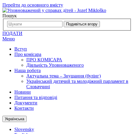
Перейти до основного вмісту
Пошук
Подивіться вгору
ПОДАТИ
Меню
Вступ
Про комісара
ПРО КОМІСАРА
Діяльність Уповноваженого
Наша робота
Актуальна тема – Знущання (булінг)
Український дитячий та молодіжний парламент в
Словаччині
Новини
Питання та відповіді
Документи
Контакти
Українська
Slovensky